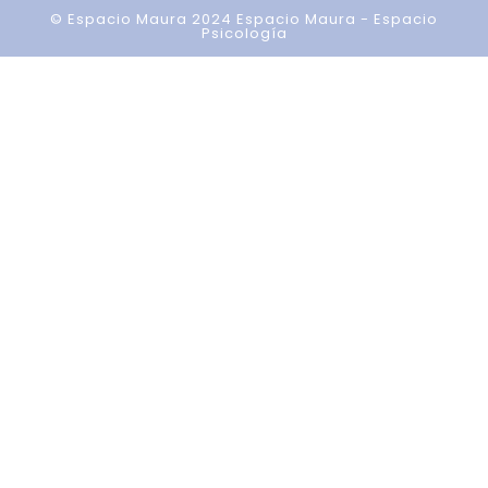
© Espacio Maura 2024
Espacio Maura - Espacio
Psicología