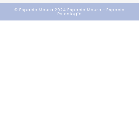
© Espacio Maura 2024
Espacio Maura - Espacio
Psicología