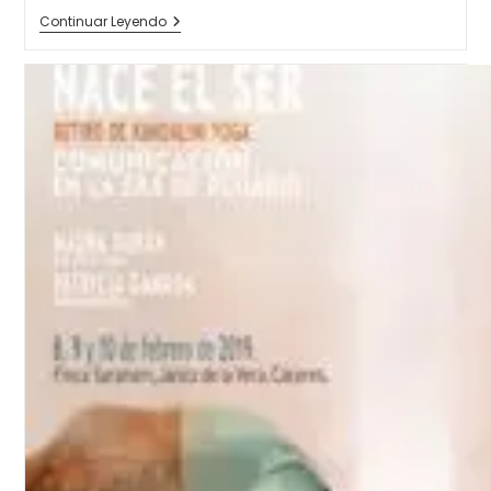
AURAT
Continuar Leyendo
YOGA
–
MUJER
VERDADERA.
Modalidad
Curso
En
Salamanca
Y
Retiro
Verano
2019
En
Gredos