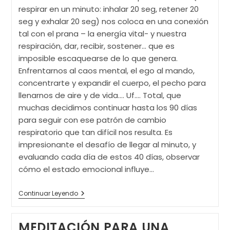
respirar en un minuto: inhalar 20 seg, retener 20
seg y exhalar 20 seg) nos coloca en una conexión
tal con el prana – la energía vital- y nuestra
respiración, dar, recibir, sostener... que es
imposible escaquearse de lo que genera.
Enfrentarnos al caos mental, el ego al mando,
concentrarte y expandir el cuerpo, el pecho para
llenarnos de aire y de vida…. Uf…. Total, que
muchas decidimos continuar hasta los 90 días
para seguir con ese patrón de cambio
respiratorio que tan difícil nos resulta. Es
impresionante el desafío de llegar al minuto, y
evaluando cada día de estos 40 días, observar
cómo el estado emocional influye…
CIRCULO
Continuar Leyendo
MUJER
DE
LUZ
MEDITACIÓN PARA UNA
(II)