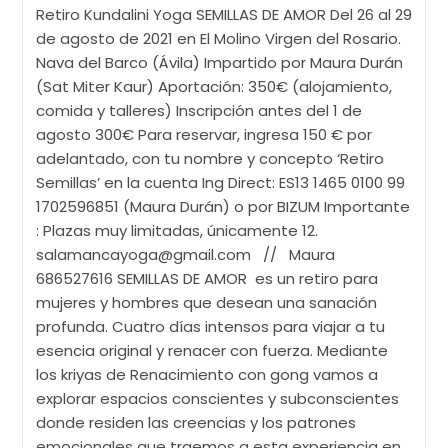
Retiro Kundalini Yoga SEMILLAS DE AMOR Del 26 al 29
de agosto de 2021 en El Molino Virgen del Rosario.
Nava del Barco (Ávila) Impartido por Maura Durán
(Sat Miter Kaur) Aportación: 350€ (alojamiento,
comida y talleres) Inscripción antes del 1 de
agosto 300€ Para reservar, ingresa 150 € por
adelantado, con tu nombre y concepto ‘Retiro
Semillas’ en la cuenta Ing Direct: ES13 1465 0100 99
1702596851 (Maura Durán) o por BIZUM Importante
: Plazas muy limitadas, únicamente 12.
salamancayoga@gmail.com // Maura
686527616 SEMILLAS DE AMOR es un retiro para
mujeres y hombres que desean una sanación
profunda. Cuatro días intensos para viajar a tu
esencia original y renacer con fuerza. Mediante
los kriyas de Renacimiento con gong vamos a
explorar espacios conscientes y subconscientes
donde residen las creencias y los patrones
emocionales que traemos a esta experiencia en