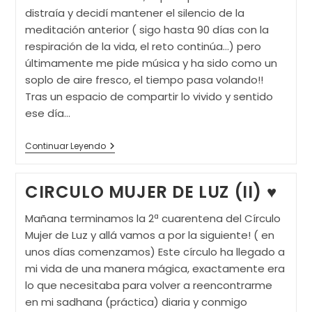
distraía y decidí mantener el silencio de la
meditación anterior ( sigo hasta 90 días con la
respiración de la vida, el reto continúa…) pero
últimamente me pide música y ha sido como un
soplo de aire fresco, el tiempo pasa volando!!
Tras un espacio de compartir lo vivido y sentido
ese día…
CÍRCULO
Continuar Leyendo
MUJER
DE
LUZ
CIRCULO MUJER DE LUZ (II) ♥
(III)
Fuerza
Mañana terminamos la 2ª cuarentena del Círculo
Mujer de Luz y allá vamos a por la siguiente! ( en
unos días comenzamos) Este círculo ha llegado a
mi vida de una manera mágica, exactamente era
lo que necesitaba para volver a reencontrarme
en mi sadhana (práctica) diaria y conmigo