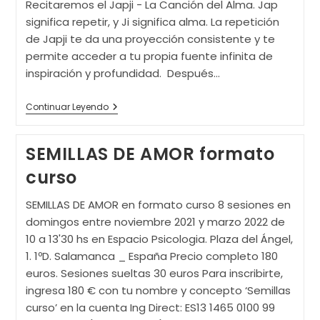
Recitaremos el Japji - La Canción del Alma. Jap
significa repetir, y Ji significa alma. La repetición
de Japji te da una proyección consistente y te
permite acceder a tu propia fuente infinita de
inspiración y profundidad. Después…
Retiro
Continuar Leyendo
Kundalini
Yoga
CLARIDAD
SEMILLAS DE AMOR formato
MENTAL
curso
SEMILLAS DE AMOR en formato curso 8 sesiones en
domingos entre noviembre 2021 y marzo 2022 de
10 a 13'30 hs en Espacio Psicologia. Plaza del Ángel,
1. 1ºD. Salamanca _ España Precio completo 180
euros. Sesiones sueltas 30 euros Para inscribirte,
ingresa 180 € con tu nombre y concepto ‘Semillas
curso’ en la cuenta Ing Direct: ES13 1465 0100 99