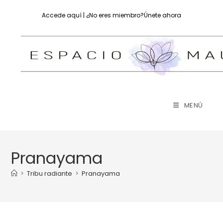
Ir
Accede aquí
| ¿No eres miembro?
Únete ahora
al
contenido
MENÚ
Pranayama
>
Tribu radiante
>
Pranayama