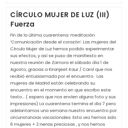
Invierno
Kundalini
Yoga
CÍRCULO MUJER DE LUZ (III)
‘POR
LA
Fuerza
BOCA
NACE
EL
Fin de la última cuarentena: meditación
SER:
‘Comunicación desde el corazón’. Las mujeres del
COMUNICACIÓN
EN
Círculo Mujer de Luz hemos podido experimentar
LA
sus efectos, y así se puso de manifiesto en
ERA
DE
nuestra reunión de Zamora el sábado día 1 de
ACUARIO’
Agosto, gracias a Kiranjeet Kaur / Carol que nos
recibió entusiasmada por el encuentro. Las
mujeres de Madrid están celebrando su
encuentro en el momento en que escribo este
texto... ( espero que nos envíen alguna foto y sus
impresiones) La cuarentena termina el día 7 pero
adelantamos una semana nuestro encuentro por
circunstancias vacacionales. Esta vez hemos sido
6 mujeres + 2 nenas preciosas , y nos hemos